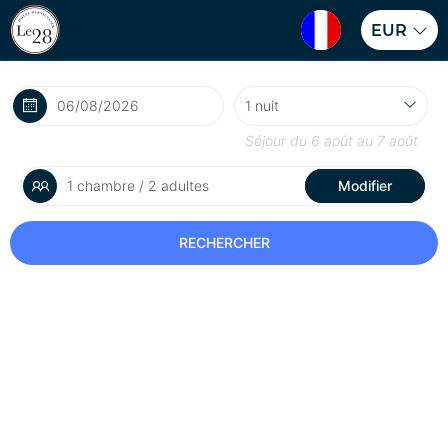
EUR
Séjour du
6 août
au
7 août
1 chambre / 2 adultes
Modifier