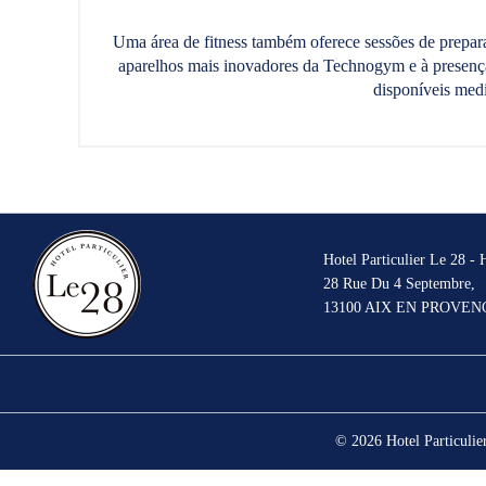
Uma área de fitness também oferece sessões de prepara
aparelhos mais inovadores da Technogym e à presença 
disponíveis medi
Hotel Particulier Le 28 -
28 Rue Du 4 Septembre,
13100 AIX EN PROVEN
© 2026 Hotel Particulie