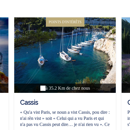
POINTS D'INTÉRÊTS
à 35.2 Km de chez nous
Cassis
« Qu'a vist Paris, se noun a vist Cassis, pou dire :
P
n'ai rèn vist » soit « Celui qui a vu Paris et qui
i
n'a pas vu Cassis peut dire… je n'ai rien vu ». Ce
s