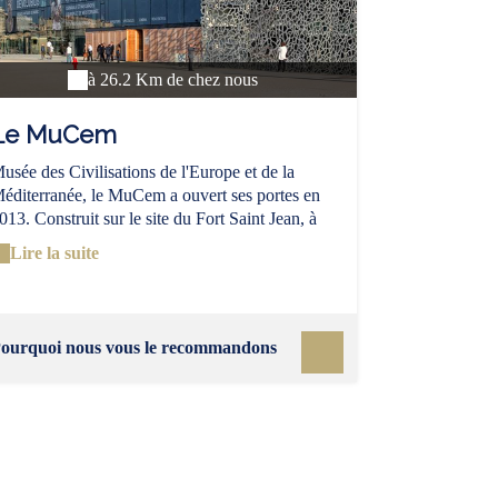
toechas, derrière ces espèces aux noms latins se
achent une multitude de vertus : relaxante,
ntiseptique ou tout simplement odorante, à
écouvrir en toute saison.
à 26.2 Km de chez nous
Le MuCem
usée des Civilisations de l'Europe et de la
éditerranée, le MuCem a ouvert ses portes en
013. Construit sur le site du Fort Saint Jean, à
'entrée du port de la Belle de Mai en plein centre
Lire la suite
e Marseille, on y accède par une passerelle
mpressionnante. 3 lieux constituent ce musée : le
4 qui en est le cœur, le fort Saint-Jean, ancien
omplexe militaire indissociable de l'histoire de
ourquoi nous vous le recommandons
arseille accueille les expositions temporaires et
nfin le centre de conservation des ressources qui
brite l'ensemble des fonds et des collections du
ucem.