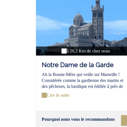
à 26.2 Km de chez nous
Notre Dame de la Garde
Ah la Bonne-Mère qui veille sur Marseille !
Considérée comme la gardienne des marins et
des pêcheurs, la basilique est édifiée à près de
150 mètres de hauteurs à cheval sur les quartier
Lire la suite
du Roucas blanc et de Vauban. Pour y monter 
peut au choix, opter pour le petit train touristiqu
ou préférer l'ascension à pied. Plus typique mai
aussi plus fatigante, l'ascension à pied vous
Pourquoi nous vous le recommandons
demandera 1h-1h30 d'efforts depuis le Vieux-