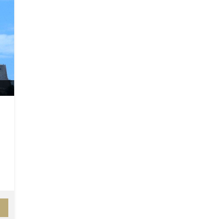
s
on
e
s