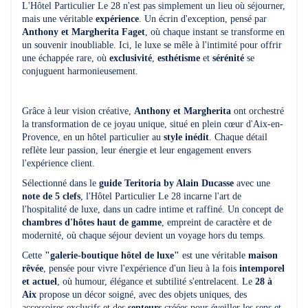
L'Hôtel Particulier Le 28 n'est pas simplement un lieu où séjourner,
mais une véritable
expérience
. Un écrin d'exception, pensé par
Anthony et Margherita Faget
, où chaque instant se transforme en
un souvenir inoubliable. Ici, le luxe se mêle à l'intimité pour offrir
une échappée rare, où
exclusivité
,
esthétisme
et
sérénité
se
conjuguent harmonieusement.
Grâce à leur vision créative,
Anthony et Margherita
ont orchestré
la transformation de ce joyau unique, situé en plein cœur d'Aix-en-
Provence, en un hôtel particulier au
style inédit
. Chaque détail
reflète leur passion, leur énergie et leur engagement envers
l'expérience client.
Sélectionné dans le
guide Teritoria by Alain Ducasse
avec une
note de 5 clefs
, l'Hôtel Particulier Le 28 incarne l'art de
l'hospitalité de luxe, dans un cadre intime et raffiné. Un concept de
chambres d'hôtes haut de gamme
, empreint de caractère et de
modernité, où chaque séjour devient un voyage hors du temps.
Cette
"galerie-boutique hôtel de luxe"
est une véritable
maison
rêvée
, pensée pour vivre l'expérience d'un lieu à la fois
intemporel
et actuel
, où humour, élégance et subtilité s'entrelacent. Le
28 à
Aix
propose un décor soigné, avec des objets uniques, des
accessoires exclusifs et des
senteurs
créées pour éveiller les sens et