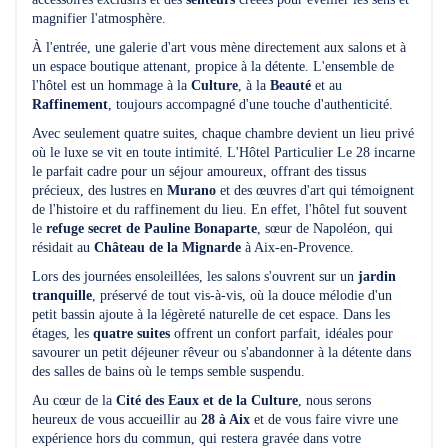
magnifier l'atmosphère.
À l'entrée, une galerie d'art vous mène directement aux salons et à
un espace boutique attenant, propice à la détente. L'ensemble de
l'hôtel est un hommage à la
Culture
, à la
Beauté
et au
Raffinement
, toujours accompagné d'une touche d'authenticité.
Avec seulement quatre suites, chaque chambre devient un lieu privé
où le luxe se vit en toute intimité. L'Hôtel Particulier Le 28 incarne
le parfait cadre pour un séjour amoureux, offrant des tissus
précieux, des lustres en
Murano
et des œuvres d'art qui témoignent
de l'histoire et du raffinement du lieu. En effet, l'hôtel fut souvent
le
refuge secret de Pauline Bonaparte
, sœur de Napoléon, qui
résidait au
Château de la Mignarde
à Aix-en-Provence.
Lors des journées ensoleillées, les salons s'ouvrent sur un
jardin
tranquille
, préservé de tout vis-à-vis, où la douce mélodie d'un
petit bassin ajoute à la légèreté naturelle de cet espace. Dans les
étages, les
quatre suites
offrent un confort parfait, idéales pour
savourer un petit déjeuner rêveur ou s'abandonner à la détente dans
des salles de bains où le temps semble suspendu.
Au cœur de la
Cité des Eaux et de la Culture
, nous serons
heureux de vous accueillir au
28 à Aix
et de vous faire vivre une
expérience hors du commun, qui restera gravée dans votre