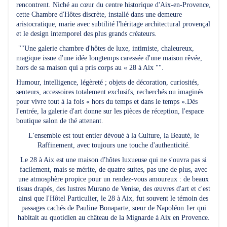
rencontrent. Niché au cœur du centre historique d'Aix-en-Provence,
cette Chambre d'Hôtes discrète, installé dans une demeure
aristocratique, marie avec subtilité l'héritage architectural provençal
et le design intemporel des plus grands créateurs.
""Une galerie chambre d'hôtes de luxe, intimiste, chaleureux,
magique issue d'une idée longtemps caressée d'une maison rêvée,
hors de sa maison qui a pris corps au « 28 à Aix "".
Humour, intelligence, légèreté ; objets de décoration, curiosités,
senteurs, accessoires totalement exclusifs, recherchés ou imaginés
pour vivre tout à la fois « hors du temps et dans le temps ».Dès
l'entrée, la galerie d'art donne sur les pièces de réception, l'espace
boutique salon de thé attenant.
L'ensemble est tout entier dévoué à la Culture, la Beauté, le
Raffinement, avec toujours une touche d'authenticité.
Le 28 à Aix est une maison d'hôtes luxueuse qui ne s'ouvra pas si
facilement, mais se mérite, de quatre suites, pas une de plus, avec
une atmosphère propice pour un rendez-vous amoureux : de beaux
tissus drapés, des lustres Murano de Venise, des œuvres d'art et c'est
ainsi que l'Hôtel Particulier, le 28 à Aix, fut souvent le témoin des
passages cachés de Pauline Bonaparte, sœur de Napoléon 1er qui
habitait au quotidien au château de la Mignarde à Aix en Provence.