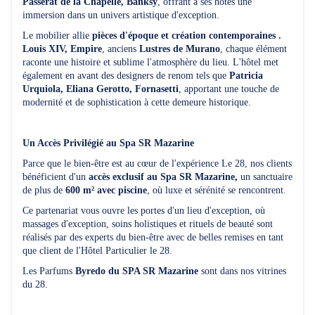
Passerat de la Chapelle, Banksy
, offrant à ses hôtes une
immersion dans un univers artistique d'exception.
Le mobilier allie
pièces d'époque et création contemporaines .
Louis XIV, Empire
, anciens
Lustres de Murano
, chaque élément
raconte une histoire et sublime l'atmosphère du lieu. L'hôtel met
également en avant des designers de renom tels que
Patricia
Urquiola, Eliana Gerotto, Fornasetti
, apportant une touche de
modernité et de sophistication à cette demeure historique.
Un Accès Privilégié au Spa SR Mazarine
Parce que le bien-être est au cœur de l'expérience Le 28, nos clients
bénéficient d'un
accès exclusif au Spa SR Mazarine,
un sanctuaire
de plus de
600 m² avec piscine
, où luxe et sérénité se rencontrent.
Ce partenariat vous ouvre les portes d'un lieu d'exception, où
massages d'exception, soins holistiques et rituels de beauté sont
réalisés par des experts du bien-être avec de belles remises en tant
que client de l'Hôtel Particulier le 28.
Les Parfums
Byredo du SPA SR Mazarine
sont dans nos vitrines
du 28.