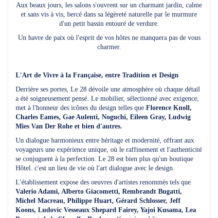
Aux beaux jours, les salons s'ouvrent sur un charmant jardin, calme
et sans vis à vis, bercé dans sa légèreté naturelle par le murmure
d'un petit bassin entouré de verdure.
Un havre de paix où l'esprit de vos hôtes ne manquera pas de vous
charmer.
L'Art de Vivre à la Française, entre Tradition et Design
Derrière ses portes, Le 28 dévoile une atmosphère où chaque détail
a été soigneusement pensé. Le mobilier, sélectionné avec exigence,
met à l'honneur des icônes du design telles que
Florence Knoll,
Charles Eames, Gae Aulenti, Noguchi, Eileen Gray, Ludwig
Mies Van Der Rohe et bien d'autres.
Un dialogue harmonieux entre héritage et modernité, offrant aux
voyageurs une expérience unique, où le raffinement et l'authenticité
se conjuguent à la perfection. Le 28 est bien plus qu'un boutique
Hôtel. c'est un lieu de vie où l'art dialogue avec le design.
L'établissement expose des oeuvres d'artistes renommés tels que
Valerio Adami, Alberto Giacometti, Rembrandt Bugatti,
Michel Macreau, Philippe Huart, Gérard Schlosser, Jeff
Koons, Ludovic Vesseaux Shepard Fairey, Yajoi Kusama, Lea