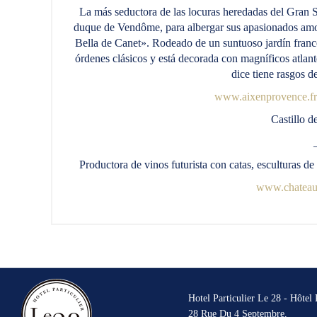
La más seductora de las locuras heredadas del Gran S
duque de Vendôme, para albergar sus apasionados amo
Bella de Canet». Rodeado de un suntuoso jardín francés
órdenes clásicos y está decorada con magníficos atlant
dice tiene rasgos d
www.aixenprovence.fr
Castillo d
Productora de vinos futurista con catas, esculturas de
www.chateau-
Hotel Particulier Le 28 - Hôtel
28 Rue Du 4 Septembre,