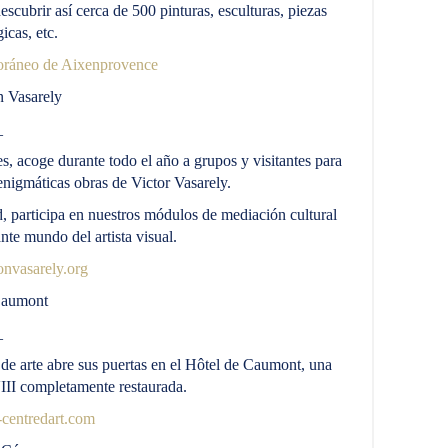
scubrir así cerca de 500 pinturas, esculturas, piezas
icas, etc.
ráneo de Aixenprovence
 Vasarely
_
 acoge durante todo el año a grupos y visitantes para
enigmáticas obras de Victor Vasarely.
d, participa en nuestros módulos de mediación cultural
te mundo del artista visual.
nvasarely.org
Caumont
_
e arte abre sus puertas en el Hôtel de Caumont, una
III completamente restaurada.
entredart.com