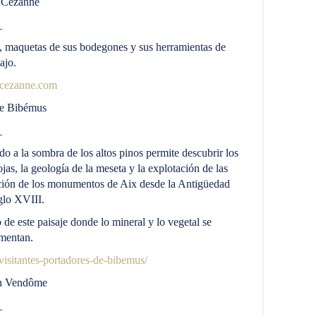
e Cézanne
_
 maquetas de sus bodegones y sus herramientas de
ajo.
-cezanne.com
de Bibémus
_
o a la sombra de los altos pinos permite descubrir los
as, la geología de la meseta y la explotación de las
ucción de los monumentos de Aix desde la Antigüedad
iglo XVIII.
de este paisaje donde lo mineral y lo vegetal se
mentan.
sitantes-portadores-de-bibemus/
ón Vendôme
_