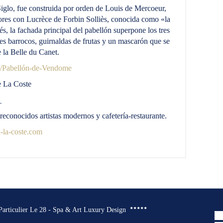
iglo, fue construida por orden de Louis de Mercoeur,
res con Lucrèce de Forbin Solliès, conocida como «la
, la fachada principal del pabellón superpone los tres
es barrocos, guirnaldas de frutas y un mascarón que se
e la Belle du Canet.
/Pabellón-de-Vendome
e La Coste
_
 reconocidos artistas modernos y cafetería-restaurante.
la-coste.com
 Particulier Le 28 - Spa & Art Luxury Design