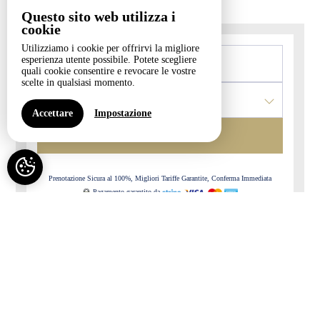
PROVENCE
Questo sito web utilizza i
cookie
Utilizziamo i cookie per offrirvi la migliore
esperienza utente possibile. Potete scegliere
Da
a
quali cookie consentire e revocare le vostre
scelte in qualsiasi momento.
1
Camera da letto /
2
adulti
Accettare
Impostazione
CERCARE
Prenotazione Sicura al 100%, Migliori Tariffe Garantite, Conferma Immediata
Pagamento garantito da
-
Disponibile
-
Non disponibile