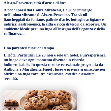
Aix-en-Provence, città d'arte e di luce
A pochi passi dal
Cours Mirabeau,
Le 28 vi immerge
nell'anima vibrante di Aix-en-Provence. Tra vicoli
fiancheggiati da fontane, gallerie d'arte, botteghe artigiane e
indirizzi gastronomici, la città è ricca di tesori da scoprire. Un
ambiente ideale per una fuga all'insegna dell'eleganza e della
raffinatezza.
Una parentesi fuori dal tempo
L'Hôtel Particulier Le 28
non è solo un hotel, è
un'esperienza,
un luogo dove ogni momento diventa un ricordo
indimenticabile. In questa cornice eccezionale progettata da
Anthony e Margherita Faget
, lusso e privacy si uniscono per
offrire una fuga rara,
tra
esclusività, estetica e assoluta
serenità.
36°C
a AIX EN