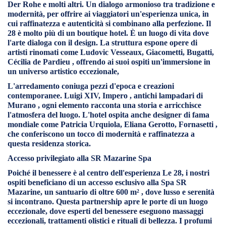
Der Rohe e molti altri. Un dialogo armonioso tra tradizione e
modernità, per offrire ai viaggiatori un'esperienza unica, in
cui raffinatezza e autenticità si combinano alla perfezione. Il
28 è molto più di un boutique hotel. È un luogo di vita dove
l'arte dialoga con il design. La struttura espone opere di
artisti rinomati come
Ludovic Vesseaux, Giacometti, Bugatti,
Cécilia de Pardieu
, offrendo ai suoi ospiti un'immersione in
un universo artistico eccezionale,
L'arredamento coniuga
pezzi d'epoca e creazioni
contemporanee. Luigi XIV, Impero
, antichi
lampadari di
Murano
, ogni elemento racconta una storia e arricchisce
l'atmosfera del luogo. L'hotel ospita anche designer di fama
mondiale come
Patricia Urquiola, Eliana Gerotto, Fornasetti
,
che conferiscono un tocco di modernità e raffinatezza a
questa residenza storica.
Accesso privilegiato alla SR Mazarine Spa
Poiché il benessere è al centro dell'esperienza Le 28, i nostri
ospiti beneficiano di
un accesso esclusivo alla Spa SR
Mazarine,
un santuario di oltre
600 m²
, dove lusso e serenità
si incontrano. Questa partnership apre le porte di un luogo
eccezionale, dove esperti del benessere eseguono massaggi
eccezionali, trattamenti olistici e rituali di bellezza. I profumi