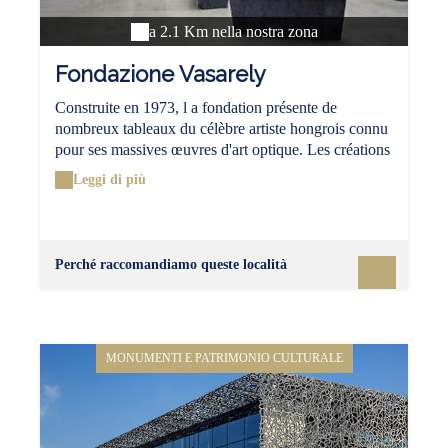
a 2.1 Km nella nostra zona
Fondazione Vasarely
Construite en 1973, l a fondation présente de
nombreux tableaux du célèbre artiste hongrois connu
pour ses massives œuvres d'art optique. Les créations
aux lignes géométriques tout comme le bâtiment aux
Leggi di più
courbes étonnantes, avec ses 14 coupoles
pyramidales, plongent le visiteur dans un
enchevêtrement de formes plus étonnantes les unes
que les autres.
Perché raccomandiamo queste località
MONUMENTI E PATRIMONIO CULTURALE