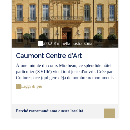
relaxante, antiseptique ou tout simplement odorante, à
découvrir en toute saison.
a 0.2 Km nella nostra zona
Caumont Centre d'Art
À une minute du cours Mirabeau, ce splendide hôtel
particulier (XVIIIè) vient tout juste d'ouvrir. Crée par
Culturespace (qui gère déjà de nombreux monuments
français, tels le théâtre antique d'Orange, les arènes
Leggi di più
de Nîmes, la villa Ephrussi de Rothshild...), le
nouveau site a tout pour s'imposer rapidement comme
l'un des principaux Centres d'Art du sud-est grâce à
la qualité de sa programmation et aux technologies
Perché raccomandiamo queste località
interactives utilisées pour la scénographie. Chaque
années deux grandes expositions y seront organisées
autour d'artistes majeurs, classiques ou