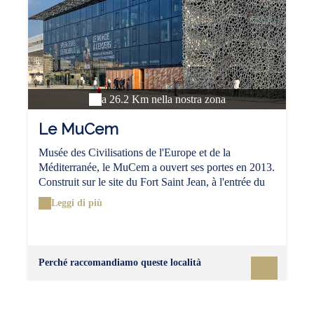
a 26.2 Km nella nostra zona
Le MuCem
Musée des Civilisations de l'Europe et de la
Méditerranée, le MuCem a ouvert ses portes en 2013.
Construit sur le site du Fort Saint Jean, à l'entrée du
port de la Belle de Mai en plein centre de Marseille,
Leggi di più
on y accède par une passerelle impressionnante. 3
lieux constituent ce musée : le J4 qui en est le cœur,
le fort Saint-Jean, ancien complexe militaire
indissociable de l'histoire de Marseille accueille les
Perché raccomandiamo queste località
expositions temporaires et enfin le centre de
conservation des ressources qui abrite l'ensemble des
fonds et des collections du Mucem.